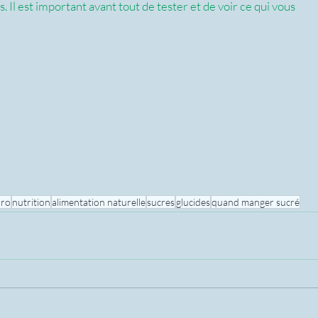
. Il est important avant tout de tester et de voir ce qui vous 
uro
nutrition
alimentation naturelle
sucres
glucides
quand manger sucré