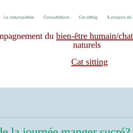
La naturopathie
Consultations
Cat sitting
À propos de
mpagnement du
bien-être humain/chat
naturels
Cat sitting
e la journée manger sucré?