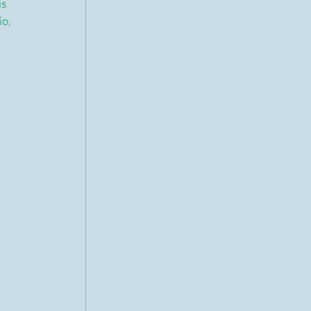
s 
o, 