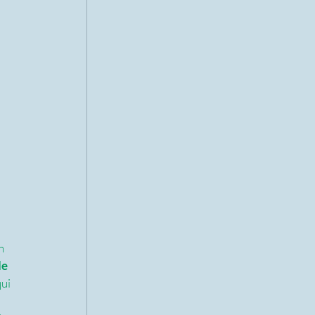
n 
e 
ui 