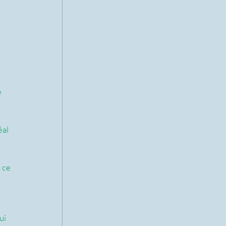
 
al 
 ce 
ui 