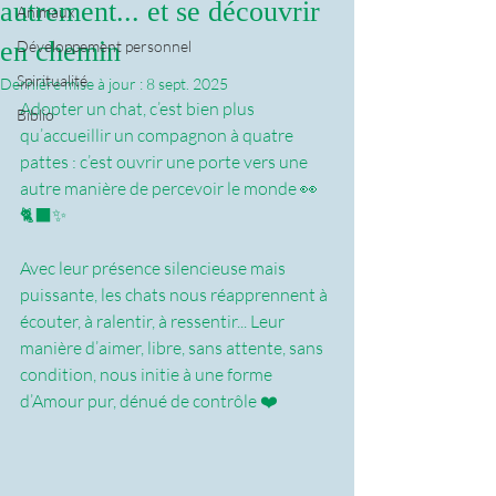
autrement... et se découvrir
Animaux
en chemin
Développement personnel
Spiritualité
Dernière mise à jour :
8 sept. 2025
Adopter un chat, c’est bien plus 
Biblio
qu’accueillir un compagnon à quatre 
pattes : c’est ouvrir une porte vers une 
autre manière de percevoir le monde 👀 
🐈‍⬛✨️
Avec leur présence silencieuse mais 
puissante, les chats nous réapprennent à 
écouter, à ralentir, à ressentir... Leur 
manière d’aimer, libre, sans attente, sans 
condition, nous initie à une forme 
d’Amour pur, dénué de contrôle ❤️