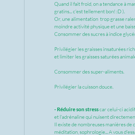
Quand il fait froid, on a tendance à man
gratins... c'est tellement bon! :D ). 
Or, une alimentation  trop grasse rale
moindre activité physique et une baiss
Consommer des sucres à indice glycémiq
Privilégier les graisses insaturées ric
et limiter les graisses saturées animal
Consommer des super-aliments.
Privilégier la cuisson douce.
- Réduire son stress
 car celui-ci acid
et l'adrénaline qui nuisent directeme
Il existe de nombreuses manières de d
méditation, sophrologie... A vous d'ess