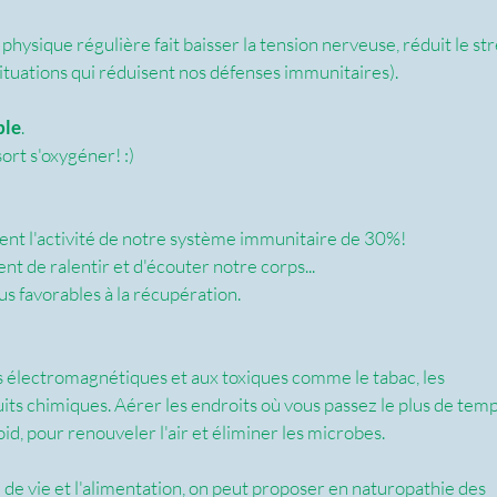
té physique régulière fait baisser la tension nerveuse, réduit le str
situations qui réduisent nos défenses immunitaires). 
ble
. 
ort s'oxygéner! :)
nt l'activité de notre système immunitaire de 30%!
 de ralentir et d'écouter notre corps...
us favorables à la récupération.
es électromagnétiques et aux toxiques comme le tabac, les 
uits chimiques. Aérer les endroits où vous passez le plus de temp
oid, pour renouveler l'air et éliminer les microbes.
ne de vie et l'alimentation, on peut proposer en naturopathie des 