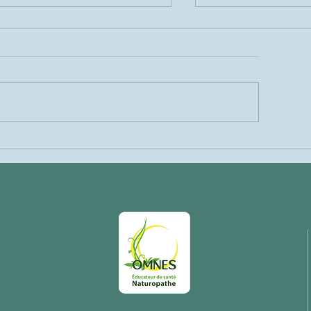
 la graine au cosmos, de
Un chat "relou" ou 
main au chat: la naturopathie
détresse? Ce qui a
mme passerelle
souvent un messag