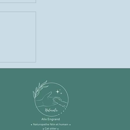
un chat en
gace cache
e