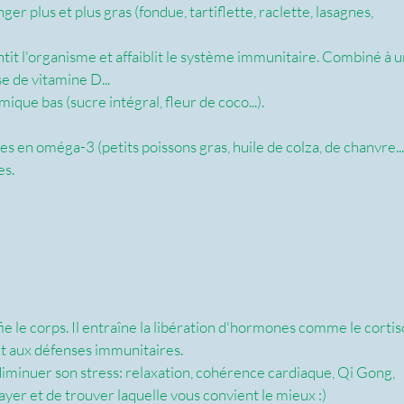
ger plus et plus gras (fondue, tartiflette, raclette, lasagnes, 
ntit l'organisme et affaiblit le système immunitaire. Combiné à u
e de vitamine D...
ue bas (sucre intégral, fleur de coco...). 
hes en oméga-3 (petits poissons gras, huile de colza, de chanvre...
es.
ifie le corps. Il entraîne la libération d'hormones comme le cortiso
nt aux défenses immunitaires.
iminuer son stress: relaxation, cohérence cardiaque, Qi Gong, 
ayer et de trouver laquelle vous convient le mieux :)