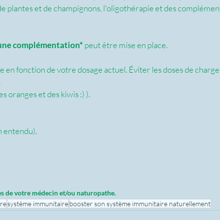
 de plantes et de champignons, l'oligothérapie et des complémen
une complémentation*
 peut être mise en place. 
ble en fonction de votre dosage actuel. Éviter les doses de charge 
 
es oranges et des kiwis :) ).
en entendu).
ès de votre médecin et/ou naturopathe.
tre
système immunitaire
booster son système immunitaire naturellement