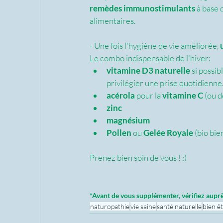
remèdes immunostimulants
 à base
alimentaires.
- Une fois l'hygiène de vie améliorée, 
Le combo indispensable de l'hiver: 
vitamine D3 naturelle
 si possi
privilégier une prise quotidienne.
acérola
 pour la 
vitamine C
 (ou d
zinc
magnésium
Pollen
 ou 
Gelée Royale
 (bio bi
Prenez bien soin de vous ! :)
*Avant de vous supplémenter, vérifiez aupr
naturopathie
vie saine
santé naturelle
bien ê