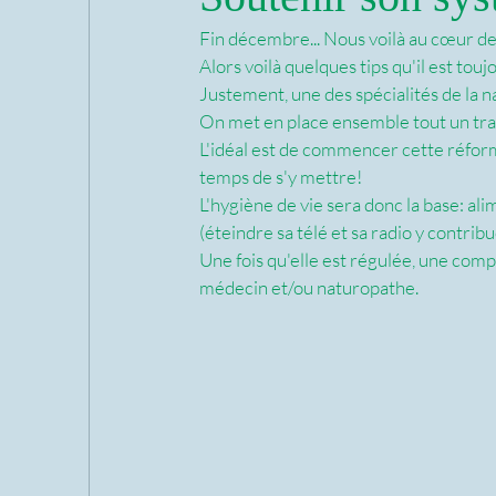
Fin décembre... Nous voilà au cœur d
Alors voilà quelques tips qu'il est tou
Justement, une des spécialités de la 
On met en place ensemble tout un trava
L'idéal est de commencer cette réforme
temps de s'y mettre! 
L'hygiène de vie sera donc la base: ali
(éteindre sa télé et sa radio y contrib
Une fois qu'elle est régulée, une comp
médecin et/ou naturopathe.