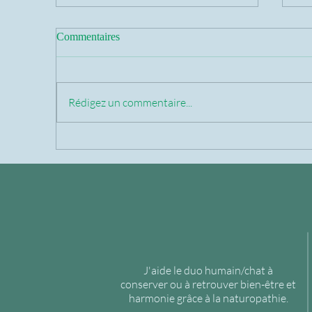
Commentaires
Rédigez un commentaire...
Idée reçue en naturopathie
De
féline: "Les compléments
l'hu
naturels peuvent remplacer
co
totalement le vétérinaire."
J'aide le duo humain/chat à
conserver ou à retrouver bien-être et
harmonie grâce à la naturopathie.