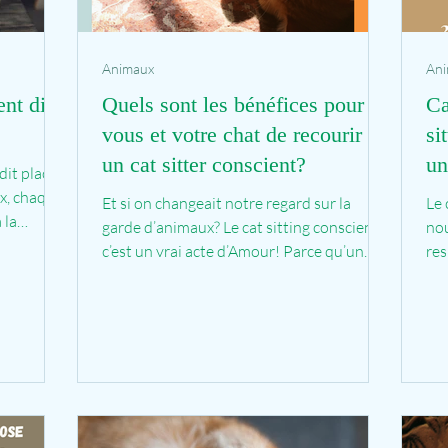
Animaux
An
ent dit
Quels sont les bénéfices pour
Ca
vous et votre chat de recourir à
si
un cat sitter conscient?
un
dit places
ch
ix, chaque
Et si on changeait notre regard sur la
Le 
 la
garde d’animaux? Le cat sitting conscient,
nou
c’est un vrai acte d’Amour! Parce qu’un
res
chat, ce n’est...
esp