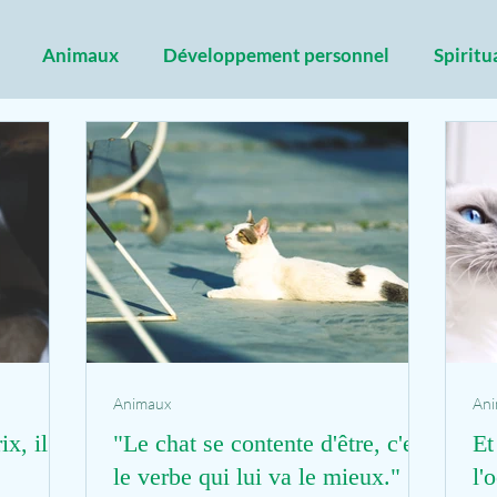
Animaux
Développement personnel
Spiritu
Animaux
An
ix, il y
"Le chat se contente d'être, c'est
Et
le verbe qui lui va le mieux."
l'