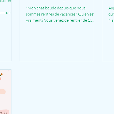
chaines
"Mon chat boude depuis que nous
Auj
pas de
sommes rentrés de vacances". Qu'en est-il
qu'
vraiment? Vous venez de rentrer de 15
Nat
jours de vacances durant...
com