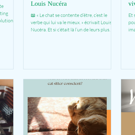
Louis Nucéra
vi
te
tting
📖 « Le chat se contente d’être, c’est le
Et 
olutions
verbe qui lui va le mieux. » écrivait Louis
pou
ivent être
Nucéra. Et si c’était là l’un de leurs plus
ima
oi. On ne
beaux...
que
e que les
vent, il
.
bien plus
tre chat.
arges qui