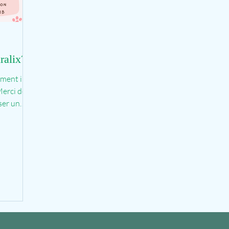
ralix?
ment il
Merci de
sser un