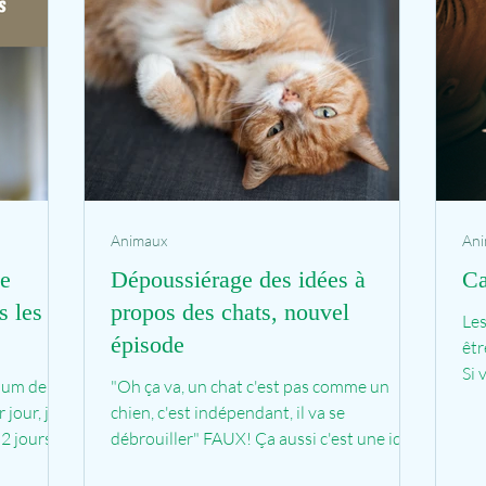
Animaux
An
ne
Dépoussiérage des idées à
Ca
s les 2
propos des chats, nouvel
Les
épisode
êtr
Si 
mum de
"Oh ça va, un chat c'est pas comme un
env
 jour, je
chien, c'est indépendant, il va se
 2 jours
débrouiller" FAUX! Ça aussi c'est une idée
reçue très répandue...