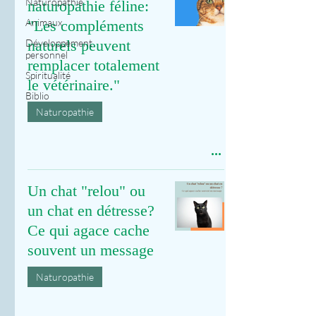
Naturopathie
naturopathie féline:
Animaux
"Les compléments
Développement
naturels peuvent
personnel
remplacer totalement
Spiritualité
le vétérinaire."
Biblio
Naturopathie
Un chat "relou" ou
un chat en détresse?
Ce qui agace cache
souvent un message
Naturopathie