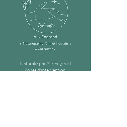
Naturalix par Alix Engrand
Zones d'intervention:
40 place de la République
59210 Coudekerque-Branche
A domicile à Dunkerque et ses
environs
Toute la France en visio
E-mail :
naturalix.pro@gmail.com
Tél :
07.62.19.91.78