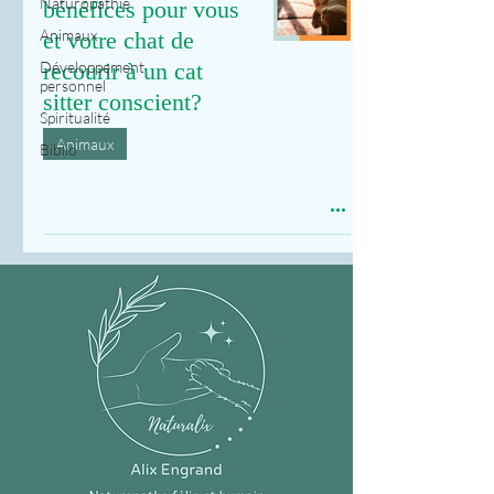
Naturopathie
bénéfices pour vous
Animaux
et votre chat de
Développement
recourir à un cat
personnel
sitter conscient?
Spiritualité
Animaux
Biblio