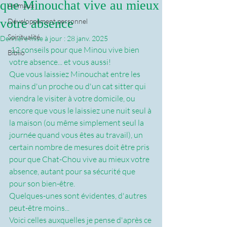
que Minouchat vive au mieux
Animaux
votre absence
Développement personnel
Spiritualité
Dernière mise à jour :
28 janv. 2025
 12 conseils pour que Minou vive bien 
Biblio
votre absence... et vous aussi!
Que vous laissiez Minouchat entre les 
mains d'un proche ou d'un cat sitter qui 
viendra le visiter à votre domicile, ou 
encore que vous le laissiez une nuit seul à 
la maison (ou même simplement seul la 
journée quand vous êtes au travail), un 
certain nombre de mesures doit être pris 
pour que Chat-Chou vive au mieux votre 
absence, autant pour sa sécurité que 
pour son bien-être.
Quelques-unes sont évidentes, d'autres 
peut-être moins...
Voici celles auxquelles je pense d'après ce 