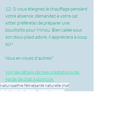
12- Si vous éteignez le chauffage pendant 
votre absence, demandez à votre cat 
sitter préféré(e) de préparer une 
bouillotte pour Minou. Bien calée sous 
son doux plaid adoré, il appréciera à coup 
sûr! 
Vous en voyez d'autres?
Voir les détails de mes prestations de 
garde de chat à domicile.
naturopathie féline
santé naturelle chat
pet sitter dunkerque
bien etre animal
santé holistique chat
naturopathie chat
chat
bien etre chat
garde d'animaux dunkerque
cat sitter
garde d'animaux
pet sitter
pet sitting Dunkerque
pet sitter pro Dunkerque
garde d'animaux à domicile
cat lover
conseils pet sitting
vie saine chat
chat dunkerque