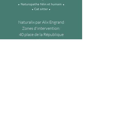
Naturalix par Alix Engrand
Zones d'intervention:
40 place de la République
59210 Coudekerque-Branche
A domicile à Dunkerque et ses
environs
Toute la France en visio
E-mail :
naturalix.pro@gmail.com
Tél :
07.62.19.91.78