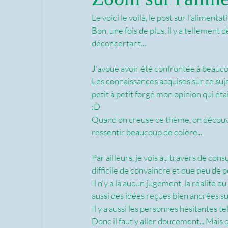
Le voici le voilà, le post sur l'aliment
Bon, une fois de plus, il y a tellement 
déconcertant... 
J'avoue avoir été confrontée à beaucou
Les connaissances acquises sur ce suj
petit à petit forgé mon opinion qui éta
:D
Quand on creuse ce thème, on découv
ressentir beaucoup de colère... 
Par ailleurs, je vois au travers de cons
difficile de convaincre et que peu de p
Il n'y a là aucun jugement, la réalité du
aussi des idées reçues bien ancrées su
Il y a aussi les personnes hésitantes te
Donc il faut y aller doucement... Mais o