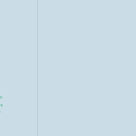
n 
s 
r 