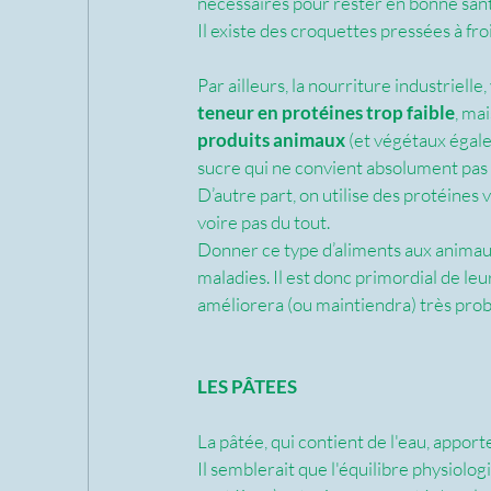
nécessaires pour rester en bonne santé
Il existe des croquettes pressées à froi
Par ailleurs, la nourriture industriel
teneur en protéines trop faible
, ma
produits animaux 
(et végétaux égale
sucre qui ne convient absolument pas 
D’autre part, on utilise des protéines
voire pas du tout. 
Donner ce type d’aliments aux animaux
maladies. Il est donc primordial de leu
améliorera (ou maintiendra) très prob
LES PÂTEES
La pâtée, qui contient de l'eau, apport
Il semblerait que l'équilibre physiolo