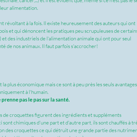
inale, cancer,...) et il est évident que, même si ce n'est pas le s
 leur alimentation.
t révoltant à la fois. Il existe heureusement des auteurs qui ont 
 bois et qui dénoncent les pratiques peu scrupuleuses de certain
et des industriels de l'alimentation animale qui ont pour seul 
nté de nos animaux. Il faut parfois s'accrocher! 
 et la plus économique mais ce sont à peu près les seuls avantages
uniquement à l'humain.
prenne pas le pas sur la santé.
s de croquettes figurent des ingrédients et suppléments 
sont chimiques d'une part et d'autre part, ils sont chauffés à tr
ion des croquettes ce qui détruit une grande partie des nutrimen