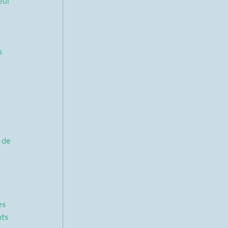
eul 
s 
 de 
ès 
ts 