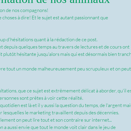
ation de nos compagnons!  
de choses à dire! Et le sujet est autant passionnant que 
p d'hésitations quant à la rédaction de ce post. 
et depuis quelques temps au travers de lectures et de cours ont 
it plutôt hésitante jusqu'alors mais qui est désormais bien tranc
re tout un monde malheureusement peu scrupuleux et on peut
ultations, que ce sujet est extrêmement délicat à aborder, qu'il es
ersonnes sont prêtes à voir cette réalité. 
 quotidien est là et il y aussi la question du temps, de l'argent mai
r lesquelles le marketing travaillent depuis des décennies. 
llement on peut lire tout et son contraire sur internet... 
n a aussi envie que tout le monde voit clair dans le jeu de 