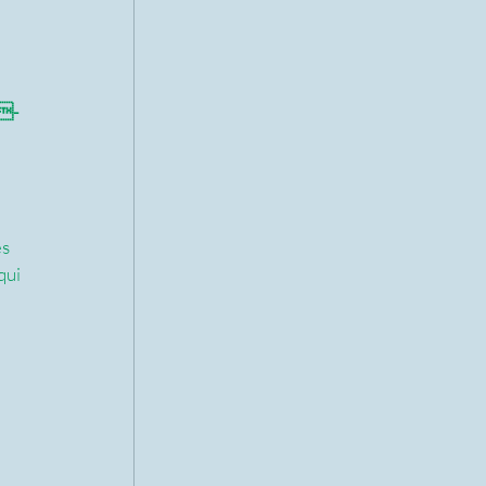
s-
 
 
s 
qui 