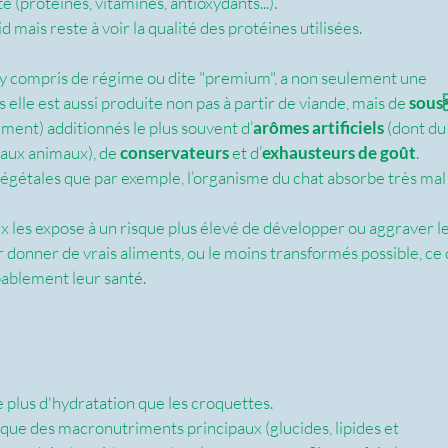
 (protéines, vitamines, antioxydants...).
d mais reste à voir la qualité des protéines utilisées.
le, y compris de régime ou dite "premium", a non seulement une 
is elle est aussi produite non pas à partir de viande, mais de
 sou
ment) additionnés le plus souvent d’
arômes artificiels
 (dont du
aux animaux), de 
conservateurs
 et d’
exhausteurs de goût
. 
 végétales que par exemple, l’organisme du chat absorbe très mal
 les expose à un risque plus élevé de développer ou aggraver le
r donner de vrais aliments, ou le moins transformés possible, ce 
ablement leur santé.  
e plus d'hydratation que les croquettes.
gique des macronutriments principaux (glucides, lipides et 