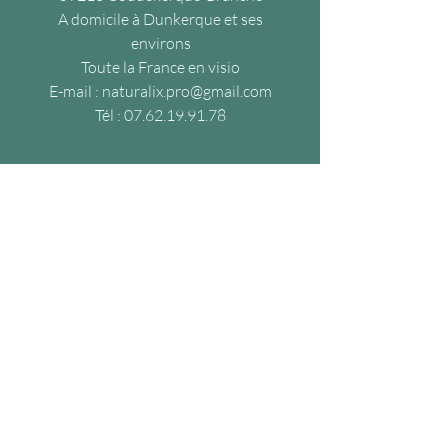
A domicile à Dunkerque et ses
environs
Toute la France en visio
E-mail :
naturalix.pro@gmail.com
Tél :
07.62.19.91.78
J'aide le duo
humain/chat à conserver