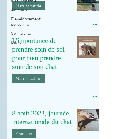
Naturopathie
Naturopathie
Animaux
Développement
personnel
Spiritualité
L'importance de
Biblio
prendre soin de soi
pour bien prendre
soin de son chat
Naturopathie
8 août 2023, journée
internationale du chat
Animaux