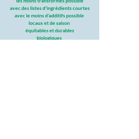
les moins transformés possible
avec des listes d'ingrédients courtes
avec le moins d'additifs possible 
locaux et de saison 
équitables et durables
biologiques 
naturopathie
vie saine
santé naturelle
alimentation saine
souveraineté
consommation consciente
alimentation bio
Naturopathie
Commentaires
Rédigez un commentaire...