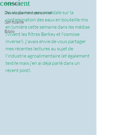
conscient
Animaux
Au vu du nouveau scandale sur la 
Développement personnel
contamination des eaux en bouteille mis 
Spiritualité
en lumière cette semaine dans les médias 
Biblio
(Vivent les filtres Berkey et l'osmose 
inverse!), j'avais envie de vous partager 
mes récentes lectures au sujet de 
l'industrie agroalimentaire (et également 
textile mais j'en ai déjà parlé dans un 
récent post).