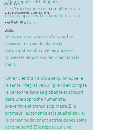
- Naturopathie ET allopathie -
Animaux
Ces 2 médecines sont complémentaires 
Développement personnel
et non opposées. Les deux n'ont pas la 
Spiritualité
même fonction. 
Biblio
Je rêve d'un monde où l'allopathie 
laisserait un peu de place à la 
naturopathie afin qu'elles puissent 
toutes les deux travailler main dans la 
main.
On en viendrait alors à ce qu'on appelle 
la santé intégrative qui "prend en compte 
la personne dans sa globalité et s’inscrit 
dans une approche humaniste, 
préventive et transdisciplinaire. Elle 
promeut l’autonomie et la qualité de vie, 
la personne devenant actrice de ses soins 
et de sa santé. Elle repose sur une 