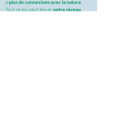
à 
plus de connexions avec la nature
. 
Tout ce qui peut élever 
notre niveau 
vibratoire
 peut être très utile lors d’un 
travail global de santé.
A noter
 : les 
situations d’urgence 
ne 
sont pas prises en charge par la 
naturopathie mais on peut y avoir 
recours en prévention ou à la suite d’un 
état de crise.
Il est recommandé d’effectuer une 
démarche naturopathique 
en 
complément
 de la médecine 
conventionnelle, de n’exclure ni l’une ni 
l’autre et de les intégrer toutes les deux. 
Elles sont complémentaires.
Biblio :