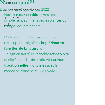
Naturo quoi?!
Animaux
Dernière mise à jour :
14 oct. 2022
Développement personnel
Non, 
la naturopathie
 ce n’est pas 
Spiritualité
simplement soigner avec les plantes ou 
Biblio
manger des graines ^^
Du latin 
natura
 et du grec 
pathos
, 
naturopathie signifie 
« la guérison en 
fonction de la nature »
. 
Il s’agit en fait d’un véritable 
art de vivre 
et elle fait partie des trois 
médecines 
traditionnelles mondiales
 avec la 
médecine chinoise et l’Ayurvéda.