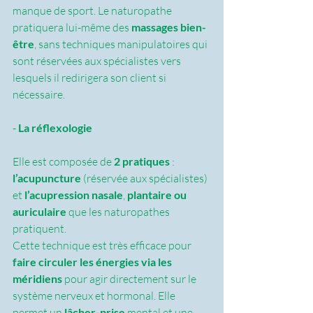
manque de sport. Le naturopathe 
pratiquera lui-même des 
massages bien-
être
, sans techniques manipulatoires qui 
sont réservées aux spécialistes vers 
lesquels il redirigera son client si 
nécessaire.
- 
La réflexologie
Elle est composée de 
2 pratiques
 :
l’acupuncture
 (réservée aux spécialistes) 
et 
l’acupression nasale
, 
plantaire ou 
auriculaire
 que les naturopathes 
pratiquent. 
Cette technique est très efficace pour 
faire circuler les énergies via les 
méridiens
 pour agir directement sur le 
système nerveux et hormonal. Elle 
permet un 
lâcher-prise
 mental et une 